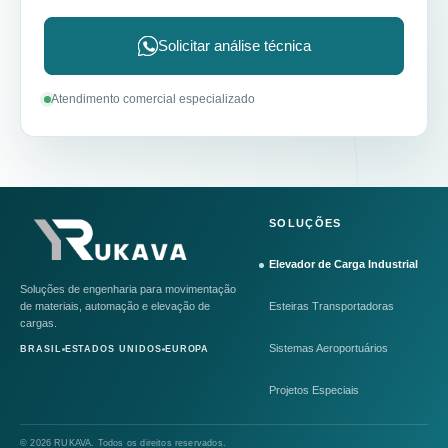
Solicitar análise técnica
Atendimento comercial especializado
SOLUÇÕES
Elevador de Carga Industrial
Soluções de engenharia para movimentação
de materiais, automação e elevação de
Esteiras Transportadoras
cargas.
Sistemas Aeroportuários
BRASIL
ESTADOS UNIDOS
EUROPA
Projetos Especiais
© 2026 RUKAVA. Todos os direitos reservados.