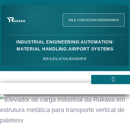
FALE COM NOSSA ENGENHARIA
INDUSTRIAL ENGINEERING
|
AUTOMATION
|
MATERIAL HANDLING
|
AIRPORT SYSTEMS
BRAZIL
USA
EUROPE
Transportadores Industriais
Esteiras Industriais
Elevadores Industriais
Sistemas de Movimentação