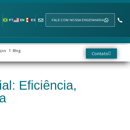
FALE COM NOSSA ENGENHARIA
PT
EN
ES
iços
Blog
Contato
l: Eficiência,
a