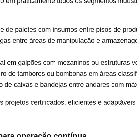
do em praticamente todos os segmentos industr
te de paletes com insumos entre pisos de pro
gas entre áreas de manipulação e armazenag
l em galpões com mezaninos ou estruturas ve
uro de tambores ou bombonas em áreas classif
o de caixas e bandejas entre andares com máx
projetos certificados, eficientes e adaptáveis
para operação contínua