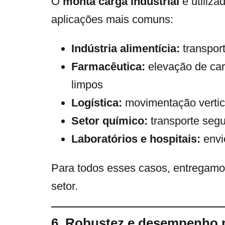
O
monta carga industrial
é utiliza
aplicações mais comuns:
Indústria alimentícia:
transpor
Farmacêutica:
elevação de car
limpos
Logística:
movimentação vertica
Setor químico:
transporte seg
Laboratórios e hospitais:
envi
Para todos esses casos, entregamos 
setor.
6. Robustez e desempenho 