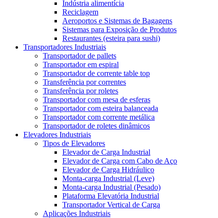
Indústria alimentícia
Reciclagem
Aeroportos e Sistemas de Bagagens
Sistemas para Exposição de Produtos
Restaurantes (esteira para sushi)
Transportadores Industriais
Transportador de pallets
Transportador em espiral
Transportador de corrente table top
Transferência por correntes
Transferência por roletes
Transportador com mesa de esferas
Transportador com esteira balanceada
Transportador com corrente metálica
Transportador de roletes dinâmicos
Elevadores Industriais
Tipos de Elevadores
Elevador de Carga Industrial
Elevador de Carga com Cabo de Aço
Elevador de Carga Hidráulico
Monta-carga Industrial (Leve)
Monta-carga Industrial (Pesado)
Plataforma Elevatória Industrial
Transportador Vertical de Carga
Aplicações Industriais