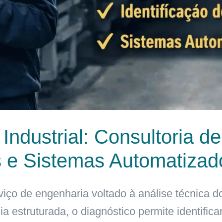
o Industrial: Consultoria 
 e Sistemas Automatizad
erviço de engenharia voltado à análise técnica 
ia estruturada, o diagnóstico permite identifica