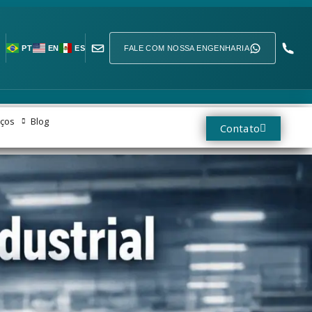
FALE COM NOSSA ENGENHARIA
PT
EN
ES
iços
Blog
Contato