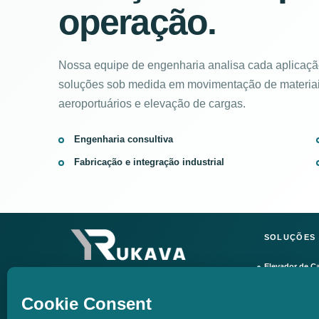
operação.
Nossa equipe de engenharia analisa cada aplicação
soluções sob medida em movimentação de materiais
aeroportuários e elevação de cargas.
Engenharia consultiva
Fabricação e integração industrial
SOLUÇÕES
Elevador de Ca
Soluções de engenharia para movimentação de
materiais, automação e elevação de cargas.
Esteiras Trans
BRASIL
ESTADOS UNIDOS
EUROPA