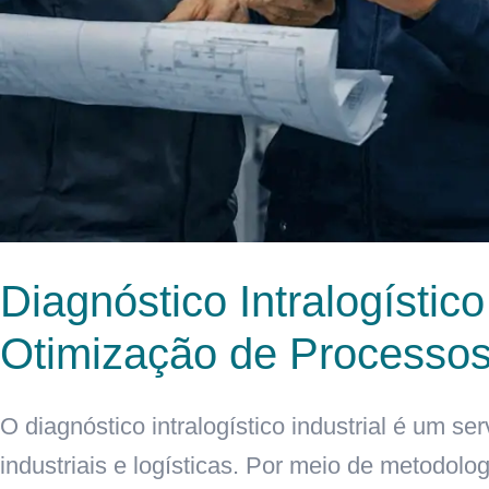
Diagnóstico Intralogístic
Otimização de Processos
O diagnóstico intralogístico industrial é um s
industriais e logísticas. Por meio de metodolog