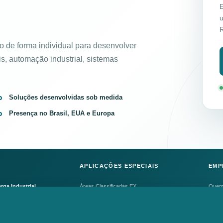
E
u
 de forma individual para desenvolver
, automação industrial, sistemas
Soluções desenvolvidas sob medida
Presença no Brasil, EUA e Europa
APLICAÇÕES ESPECIAIS
EMP
rga Industrial
Áreas Classificadas EX
Quem
portadoras
Ambientes Offshore
Canal