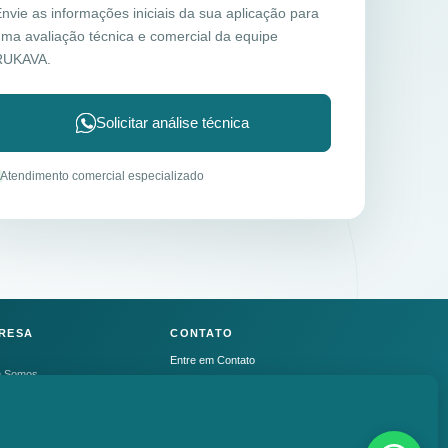
nvie as informações iniciais da sua aplicação para
ma avaliação técnica e comercial da equipe
RUKAVA.
Solicitar análise técnica
Atendimento comercial especializado
RESA
CONTATO
Entre em Contato
 Somos
+55 11 2339-4705
vendas@rukava.com
 de Vendas
WhatsApp