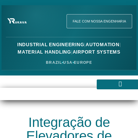
FALE COM NOSSA ENGENHARIA
INDUSTRIAL ENGINEERING
|
AUTOMATION
|
MATERIAL HANDLING
|
AIRPORT SYSTEMS
BRAZIL
USA
EUROPE
Transportadores Industriais
Esteiras Industriais
Elevadores Industriais
Sistemas de Movimentação
Integração de
Elevadores de