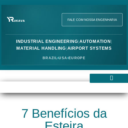
FALE COM NOSSA ENGENHARIA
INDUSTRIAL ENGINEERING
|
AUTOMATION
|
MATERIAL HANDLING
|
AIRPORT SYSTEMS
BRAZIL
USA
EUROPE
Transportadores Industriais
Esteiras Industriais
Elevadores Industriais
Sistemas de Movimentação
7 Benefícios da
Esteira